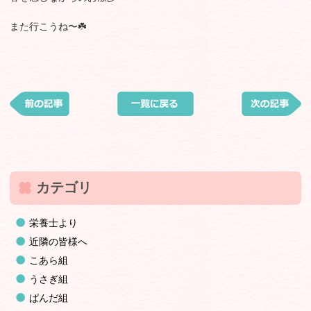
また行こうね〜☘️
カテゴリ
栄養士より
近隣の皆様へ
こあら組
うさぎ組
ぱんだ組