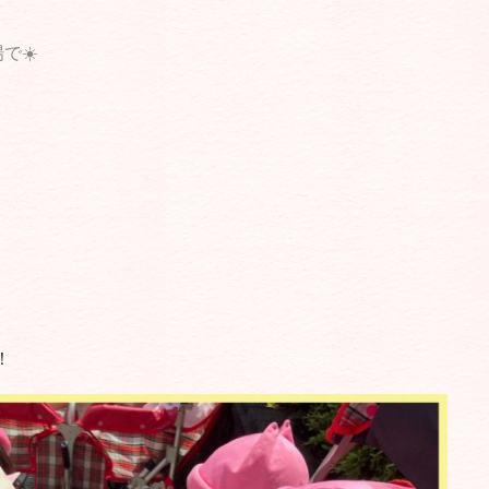
で☀️
！