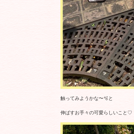
触ってみようかな〜🫧と
伸ばすお手々の可愛らしいこと♡