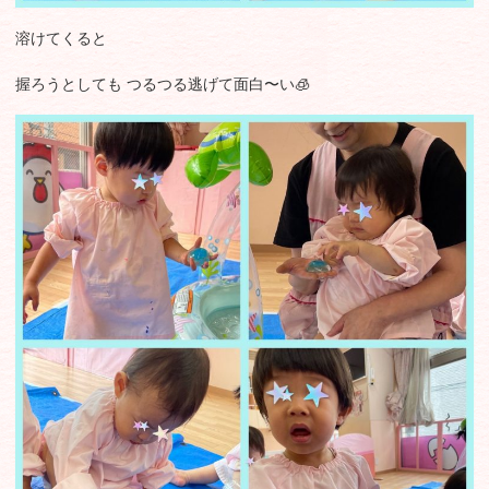
溶けてくると
握ろうとしても つるつる逃げて面白〜い🧊