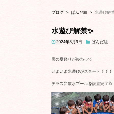
ブログ
ぱんだ組
水遊び解
水遊び解禁✨
2024年8月9日
ぱんだ組
園の夏祭りが終わって
いよいよ水遊びがスタート！！！
テラスに散水プールを設置完了👍️