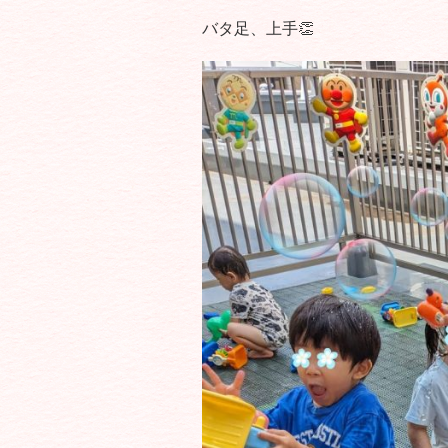
バタ足、上手👏