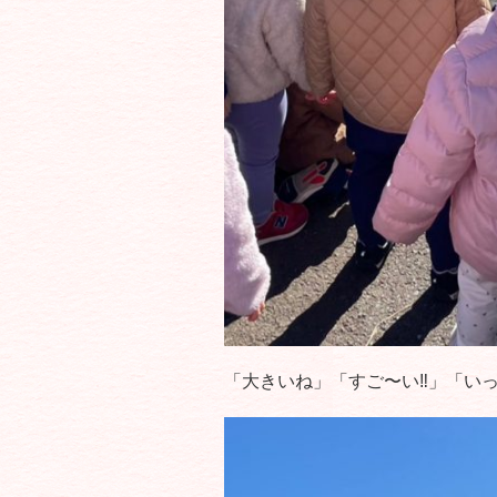
「大きいね」「すご〜い‼️」「い