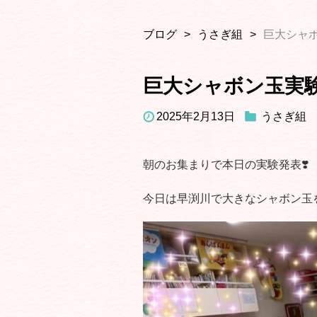
ブログ
うさぎ組
巨大シャボ
巨大シャボン玉実験⁉
2025年2月13日
うさぎ組
朝のお集まりで本日の実験発表❣️
今日は早渕川で大きなシャボン玉