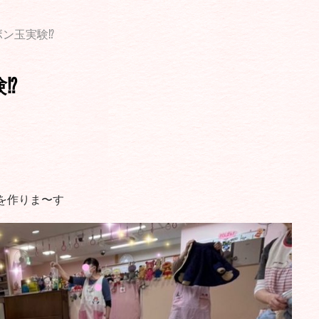
ン玉実験⁉️
️
を作りま〜す