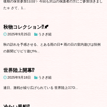
後期の保育参加1日目✨ 今回も沢山の保護者の方にご参加頂きまし
た☺️ さて、1...
秋物コレクション⁉️🍂
2025年9月25日
うさぎ組
秋の訪れを予感させる、とある雨の日☂️ 雨の日の室内遊びは恒例
の新聞ビリビリ遊びǶ...
世界陸上開幕⁉️
2025年9月18日
うさぎ組
連日、激戦が繰り広げられている 世界陸上🏃‍♂️Ὂ...
冷たい風船⁉️