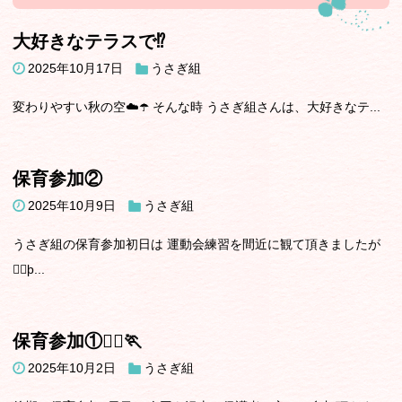
大好きなテラスで⁉️
2025年10月17日
うさぎ組
変わりやすい秋の空☁️☂️ そんな時 うさぎ組さんは、大好きなテ...
保育参加②
2025年10月9日
うさぎ組
うさぎ組の保育参加初日は 運動会練習を間近に観て頂きましたが
🏃‍♂þ...
保育参加①🏃‍♂️🏃
2025年10月2日
うさぎ組