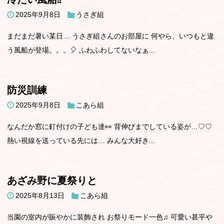
2025年9月8日
うさぎ組
まだまだ暑い某日… うさぎ組さんのお部屋に 何やら、いつもと違
う風船が登場。。。🎈 ふわふわしてないなぁ...
防災訓練
2025年9月8日
こあら組
なんだか窓に釘付けの子ども達👀 背伸びまでしている姿が…♡♡
熱い視線を送っている先には… みんな大好き...
あざみ野に夏祭りと
2025年8月13日
こあら組
当園の室内が賑やかに装飾され お祭りモード一色♫ 可愛い甚平や