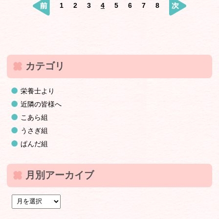
1
2
3
4
5
6
7
8
カテゴリ
栄養士より
近隣の皆様へ
こあら組
うさぎ組
ぱんだ組
月別アーカイブ