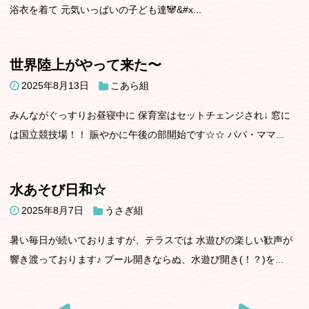
浴衣を着て 元気いっぱいの子ども達🐼&#x...
世界陸上がやって来た〜
2025年8月13日
こあら組
みんながぐっすりお昼寝中に 保育室はセットチェンジされ↓ 窓に
は国立競技場！！ 賑やかに午後の部開始です☆☆ パパ・ママ...
水あそび日和☆
2025年8月7日
うさぎ組
暑い毎日が続いておりますが、テラスでは 水遊びの楽しい歓声が
響き渡っております♪ プール開きならぬ、水遊び開き(！？)を...