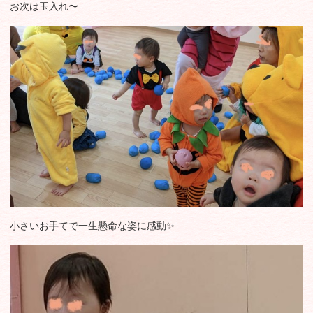
お次は玉入れ〜
小さいお手てで一生懸命な姿に感動✨️