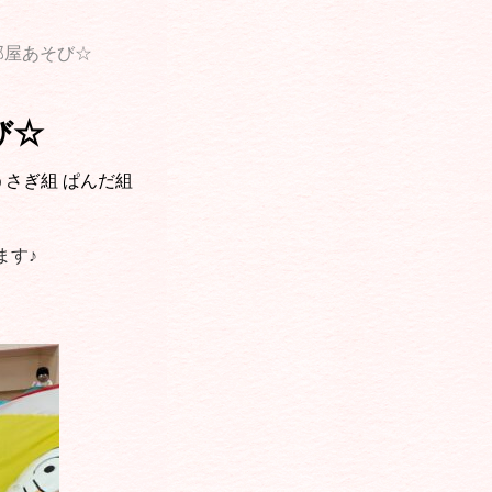
部屋あそび☆
び☆
うさぎ組
ぱんだ組
ます♪
、