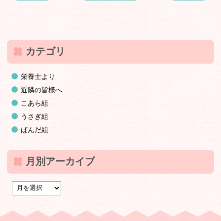
カテゴリ
栄養士より
近隣の皆様へ
こあら組
うさぎ組
ぱんだ組
月別アーカイブ