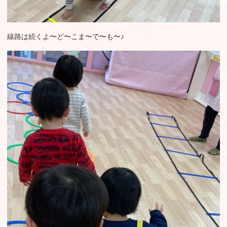
線路は続くよ〜ど〜こま〜で〜も〜♪