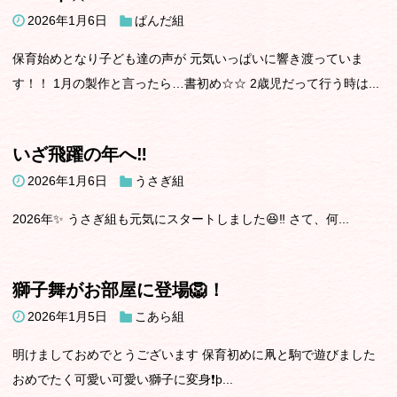
2026年1月6日
ぱんだ組
保育始めとなり子ども達の声が 元気いっぱいに響き渡っていま
す！！ 1月の製作と言ったら…書初め☆☆ 2歳児だって行う時は...
いざ飛躍の年へ‼️
2026年1月6日
うさぎ組
2026年✨ うさぎ組も元気にスタートしました😆‼️ さて、何...
獅子舞がお部屋に登場🦁！
2026年1月5日
こあら組
明けましておめでとうございます 保育初めに凧と駒で遊びました
おめでたく可愛い可愛い獅子に変身❗þ...