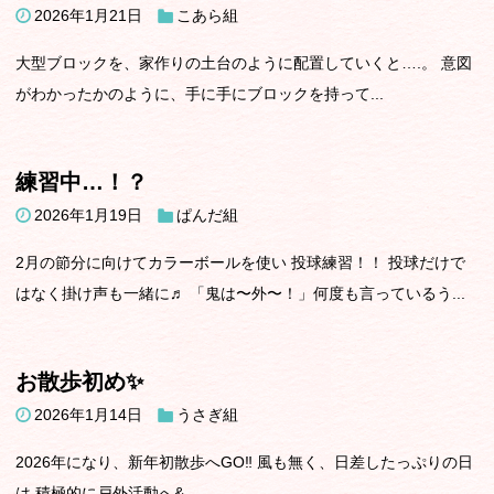
2026年1月21日
こあら組
大型ブロックを、家作りの土台のように配置していくと….。 意図
がわかったかのように、手に手にブロックを持って...
練習中…！？
2026年1月19日
ぱんだ組
2月の節分に向けてカラーボールを使い 投球練習！！ 投球だけで
はなく掛け声も一緒に♬ 「鬼は〜外〜！」何度も言っているう...
お散歩初め✨
2026年1月14日
うさぎ組
2026年になり、新年初散歩へGO‼️ 風も無く、日差したっぷりの日
は 積極的に戸外活動へ&...