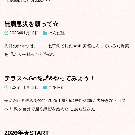
無病息災を願って☆
2026年1月13日
ぱんだ組
先日のおやつは、、、 七草粥でした★★ 実際に入っているお野菜
を 見たり👀触ったり🖐&#...
テラスへGo🫧🪁&やってみよう！
2026年1月13日
こあら組
長いお正月休みを経て 2026年最初の戸外活動は 大好きなテラス
へ！ 靴を自分で履く練習を始めた こあら組さん...
2026年★START