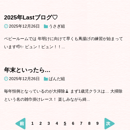
2025年Lastブログ♡
2025年12月26日
うさぎ組
ベビールームでは 年明けに向けて早くも凧揚げの練習が始まって
います🫡✨ ビュン！ビュン！！...
年末といったら…
2025年12月26日
ぱんだ組
毎年恒例となっているのが大掃除🧹 まず1歳児クラスは… 大掃除
という名の雑巾掛けレース！ 楽しみながら綺...
1
2
3
4
5
6
7
8
9