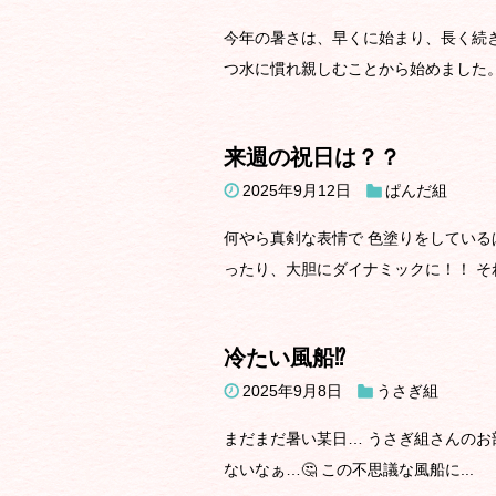
今年の暑さは、早くに始まり、長く続き
つ水に慣れ親しむことから始めました。 
来週の祝日は？？
2025年9月12日
ぱんだ組
何やら真剣な表情で 色塗りをしている
ったり、大胆にダイナミックに！！ それ
冷たい風船⁉️
2025年9月8日
うさぎ組
まだまだ暑い某日… うさぎ組さんのお
ないなぁ…🤔 この不思議な風船に...