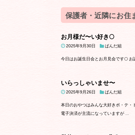
保護者・近隣にお住
お月様だ〜い好き🌕
2025年9月30日
ぱんだ組
今日はお誕生日会とお月見会です🌕 お誕生
いらっしゃいませ〜
2025年9月26日
ぱんだ組
本日のおやつはみんな大好きポ・テ・ト
電子決済が主流になっていますが ...