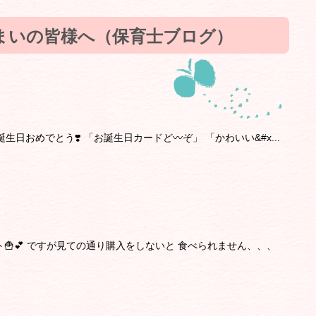
まいの皆様へ（保育士ブログ）
日おめでとう❣️ 「お誕生日カードど〰︎ぞ」 「かわいい&#x...
🍟💕 ですが見ての通り購入をしないと 食べられません、、、