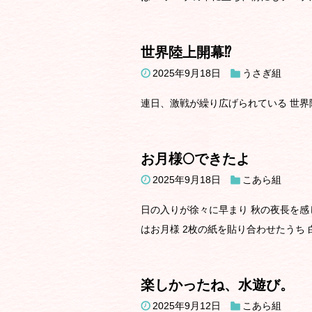
世界陸上開幕⁉️
2025年9月18日
うさぎ組
連日、激戦が繰り広げられている 世界陸上
お月様🌕できたよ
2025年9月18日
こあら組
日の入りが徐々に早まり 秋の夜長を感
はお月様 2枚の紙を貼り合わせたうち 白.
楽しかったね、水遊び。
2025年9月12日
こあら組