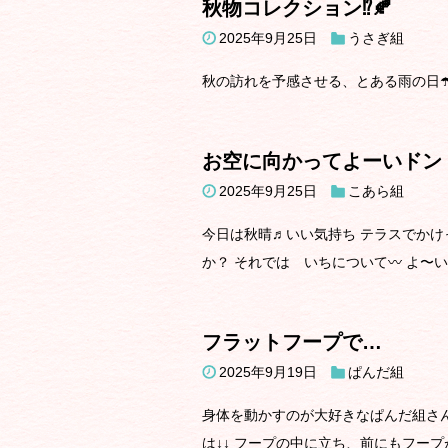
秋物コレクション⁉️🍂
2025年9月25日
うさぎ組
秋の訪れを予感させる、とある雨の日☂️ 
お空に向かってよーいドン
2025年9月25日
こあら組
今日は秋晴♬いい気持ち テラスでかけ
か？ それでは いちについて〰︎ よ〜い
フラットフープで…
2025年9月19日
ぱんだ組
身体を動かすのが大好きなぱんだ組さん
は↓↓ フープの中に立ち、前にもフープが