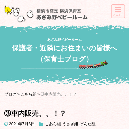
あざみ野ベビールーム
保護者・近隣にお住まいの皆様へ
（保育士ブログ）
ブログ
こあら組
③車内販売、、！？
③車内販売、、！？
2021年7月6日
こあら組
うさぎ組
ぱんだ組