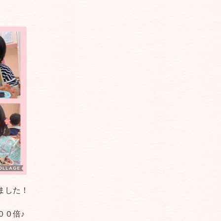
ました！
００倍♪