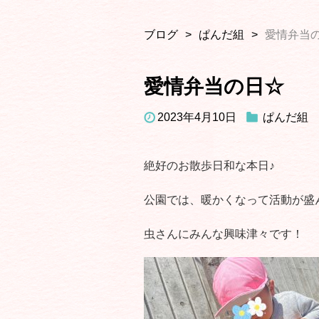
ブログ
ぱんだ組
愛情弁当
愛情弁当の日☆
2023年4月10日
ぱんだ組
絶好のお散歩日和な本日♪
公園では、暖かくなって活動が盛
虫さんにみんな興味津々です！