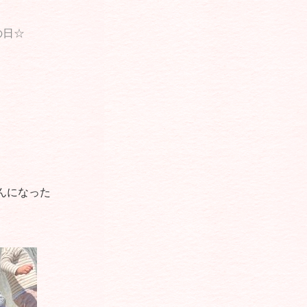
の日☆
んになった