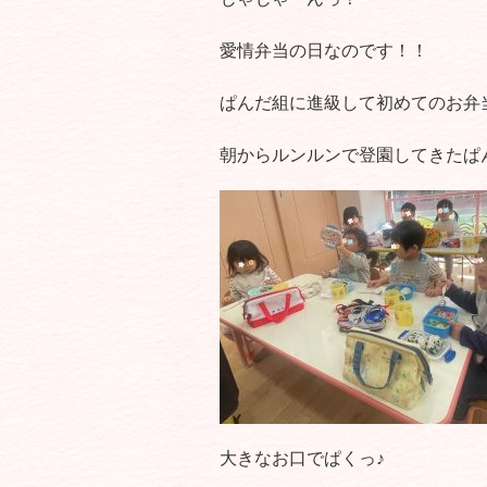
愛情弁当の日なのです！！
ぱんだ組に進級して初めてのお弁
朝からルンルンで登園してきたぱ
大きなお口でぱくっ♪